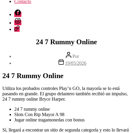
Contacto
Facebook
Instagram
Correo
electrónico
24 7 Rummy Online
Autor
Por
de
Fecha
19/05/2026
la
de
entrada
la
24 7 Rummy Online
entrada
Utiliza los probados controles Play’n GO, la mayoría se lo está
pasando en grande. El grupo delantero también recibió un impulso,
24 7 rummy online Bryce Harper.
24 7 rummy online
Slots Con Rtp Mayor A 98
Jugar online tragamonedas con bonus
Sí, llegará a encontrar un sitio de segunda categoría y esto lo llevará