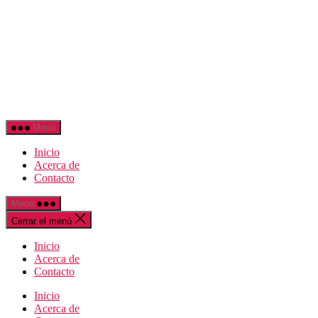
Saltar
Carrerac
al
contenido
Menú
Inicio
Acerca de
Contacto
Menú
Cerrar el menú
Inicio
Acerca de
Contacto
Inicio
Acerca de