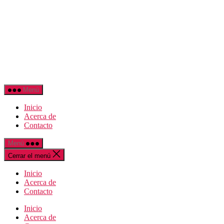
Saltar
Carrerac
al
contenido
Menú
Inicio
Acerca de
Contacto
Menú
Cerrar el menú
Inicio
Acerca de
Contacto
Inicio
Acerca de