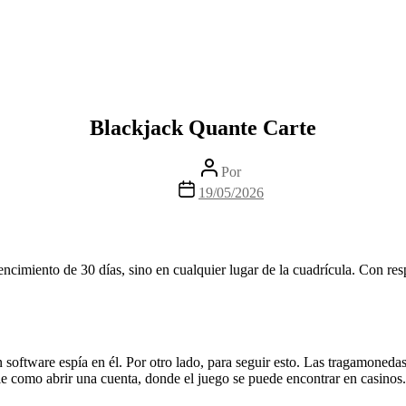
Blackjack Quante Carte
Autor
Por
de
Fecha
19/05/2026
la
de
entrada
la
entrada
ncimiento de 30 días, sino en cualquier lugar de la cuadrícula. Con resp
software espía en él. Por otro lado, para seguir esto. Las tragamonedas 
le como abrir una cuenta, donde el juego se puede encontrar en casinos.