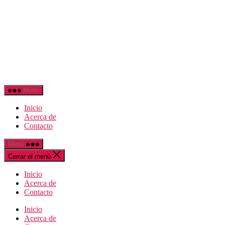
Saltar
Carrerac
al
contenido
Menú
Inicio
Acerca de
Contacto
Menú
Cerrar el menú
Inicio
Acerca de
Contacto
Inicio
Acerca de