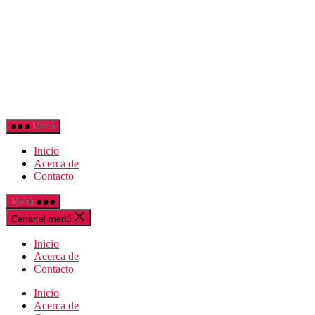
Saltar
Carrerac
al
contenido
Menú
Inicio
Acerca de
Contacto
Menú
Cerrar el menú
Inicio
Acerca de
Contacto
Inicio
Acerca de