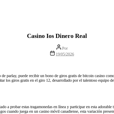
Casino Ios Dinero Real
Autor
Por
de
Fecha
19/05/2026
la
de
entrada
la
entrada
 de parlay, puede recibir un bono de giros gratis de bitcoin casino com
r los giros gratis en el giro 12, desarrollado por el talentoso equipo de
vitado a probar estas tragamonedas en línea y participar en esta adorab
gos cuando juega en un casino móvil canadiense, esta variación present