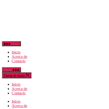
Saltar
Carrerac
al
contenido
Menú
Inicio
Acerca de
Contacto
Menú
Cerrar el menú
Inicio
Acerca de
Contacto
Inicio
Acerca de