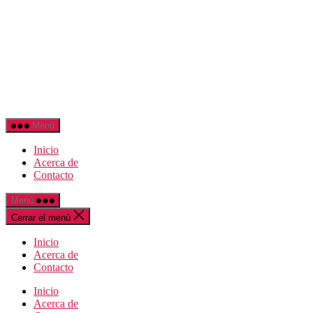
Saltar
Carrerac
al
contenido
Menú
Inicio
Acerca de
Contacto
Menú
Cerrar el menú
Inicio
Acerca de
Contacto
Inicio
Acerca de