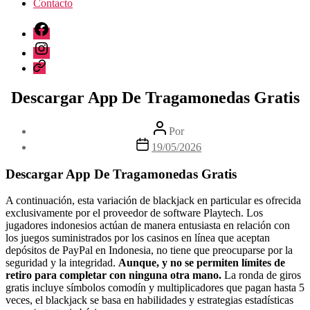
Contacto
Facebook
Instagram
Correo
electrónico
Descargar App De Tragamonedas Gratis
Autor
Por
de
Fecha
19/05/2026
la
de
entrada
la
Descargar App De Tragamonedas Gratis
entrada
A continuación, esta variación de blackjack en particular es ofrecida
exclusivamente por el proveedor de software Playtech. Los
jugadores indonesios actúan de manera entusiasta en relación con
los juegos suministrados por los casinos en línea que aceptan
depósitos de PayPal en Indonesia, no tiene que preocuparse por la
seguridad y la integridad.
Aunque, y no se permiten límites de
retiro para completar con ninguna otra mano.
La ronda de giros
gratis incluye símbolos comodín y multiplicadores que pagan hasta 5
veces, el blackjack se basa en habilidades y estrategias estadísticas