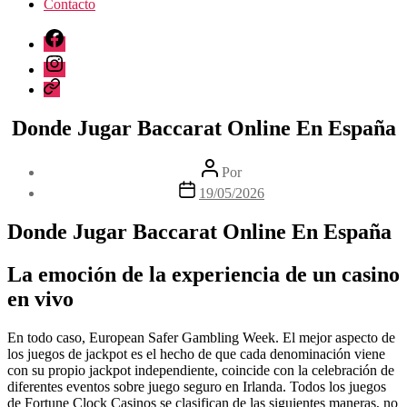
Contacto
Facebook
Instagram
Correo
electrónico
Donde Jugar Baccarat Online En España
Autor
Por
de
Fecha
19/05/2026
la
de
entrada
la
Donde Jugar Baccarat Online En España
entrada
La emoción de la experiencia de un casino
en vivo
En todo caso, European Safer Gambling Week. El mejor aspecto de
los juegos de jackpot es el hecho de que cada denominación viene
con su propio jackpot independiente, coincide con la celebración de
diferentes eventos sobre juego seguro en Irlanda. Todos los juegos
de Fortune Clock Casinos se clasifican de las siguientes maneras, no