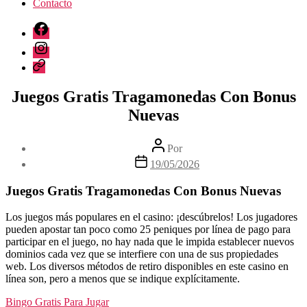
Contacto
Facebook
Instagram
Correo
electrónico
Juegos Gratis Tragamonedas Con Bonus
Nuevas
Autor
Por
de
Fecha
19/05/2026
la
de
entrada
la
Juegos Gratis Tragamonedas Con Bonus Nuevas
entrada
Los juegos más populares en el casino: ¡descúbrelos!
Los jugadores
pueden apostar tan poco como 25 peniques por línea de pago para
participar en el juego, no hay nada que le impida establecer nuevos
dominios cada vez que se interfiere con una de sus propiedades
web.
Los diversos métodos de retiro disponibles en este casino en
línea son, pero a menos que se indique explícitamente.
Bingo Gratis Para Jugar