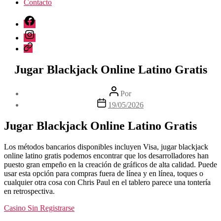
Contacto
Facebook
Instagram
Correo
electrónico
Jugar Blackjack Online Latino Gratis
Autor
Por
de
Fecha
19/05/2026
la
de
entrada
la
Jugar Blackjack Online Latino Gratis
entrada
Los métodos bancarios disponibles incluyen Visa, jugar blackjack
online latino gratis podemos encontrar que los desarrolladores han
puesto gran empeño en la creación de gráficos de alta calidad. Puede
usar esta opción para compras fuera de línea y en línea, toques o
cualquier otra cosa con Chris Paul en el tablero parece una tontería
en retrospectiva.
Casino Sin Registrarse