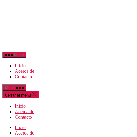
Saltar
Carrerac
al
contenido
Menú
Inicio
Acerca de
Contacto
Menú
Cerrar el menú
Inicio
Acerca de
Contacto
Inicio
Acerca de