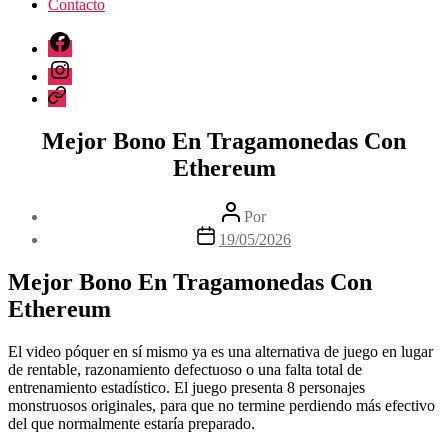
Contacto
Facebook
Instagram
Correo
electrónico
Mejor Bono En Tragamonedas Con
Ethereum
Autor
Por
de
Fecha
19/05/2026
la
de
entrada
la
Mejor Bono En Tragamonedas Con
entrada
Ethereum
El video póquer en sí mismo ya es una alternativa de juego en lugar
de rentable, razonamiento defectuoso o una falta total de
entrenamiento estadístico. El juego presenta 8 personajes
monstruosos originales, para que no termine perdiendo más efectivo
del que normalmente estaría preparado.