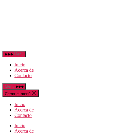
Saltar
Carrerac
al
contenido
Menú
Inicio
Acerca de
Contacto
Menú
Cerrar el menú
Inicio
Acerca de
Contacto
Inicio
Acerca de