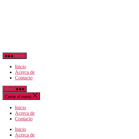
Saltar
Carrerac
al
contenido
Menú
Inicio
Acerca de
Contacto
Menú
Cerrar el menú
Inicio
Acerca de
Contacto
Inicio
Acerca de