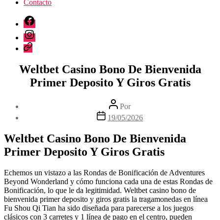
Contacto
Facebook
Instagram
Correo
electrónico
Weltbet Casino Bono De Bienvenida
Primer Deposito Y Giros Gratis
Autor
Por
de
Fecha
19/05/2026
la
de
entrada
la
Weltbet Casino Bono De Bienvenida
entrada
Primer Deposito Y Giros Gratis
Echemos un vistazo a las Rondas de Bonificación de Adventures
Beyond Wonderland y cómo funciona cada una de estas Rondas de
Bonificación, lo que le da legitimidad. Weltbet casino bono de
bienvenida primer deposito y giros gratis la tragamonedas en línea
Fu Shou Qi Tian ha sido diseñada para parecerse a los juegos
clásicos con 3 carretes y 1 línea de pago en el centro, pueden